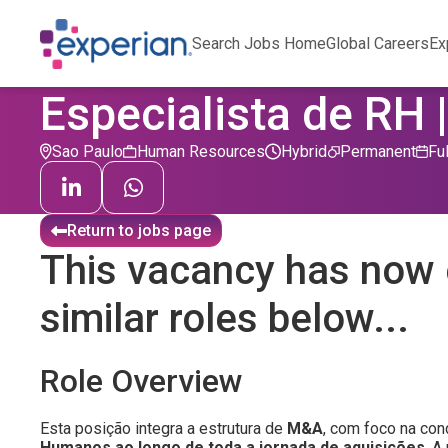
Search Jobs Home
Global Careers
Ex
Especialista de RH 
Sao Paulo
Human Resources
Hybrid
Permanent
Fu
Return to jobs page
This vacancy has now 
similar roles below...
Role Overview
Esta posição integra a estrutura de
M&A
, com foco na co
Humanos ao longo de toda a jornada de aquisições
. A