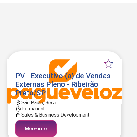
PV | Executivo (a) de Vendas
Externas Pleno - Ribeirão
Preto/SP
São Paulo, Brazil
Permanent
Sales & Business Development
More info