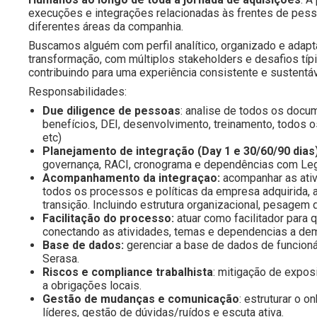
execuções e integrações relacionadas às frentes de pes
diferentes áreas da companhia.
Buscamos alguém com perfil analítico, organizado e adap
transformação, com múltiplos stakeholders e desafios tí
contribuindo para uma experiência consistente e sustentá
Responsabilidades:
Due diligence de pessoas
: analise de todos os docum
benefícios, DEI, desenvolvimento, treinamento, todos o
etc)
Planejamento de integração (Day 1 e 30/60/90 dias
governança, RACI, cronograma e dependências com Legal
Acompanhamento da integraçao:
acompanhar as ati
todos os processos e políticas da empresa adquirida, 
transição.
Incluindo estrutura organizacional, pesagem d
Facilitação do processo:
atuar como facilitador para
conectando as atividades, temas e dependencias a de
Base de dados:
gerenciar a base de dados de funcioná
Serasa.
Riscos e compliance trabalhista
: mitigação de expos
a obrigações locais.
Gestão de mudanças e comunicação
: estruturar o 
líderes, gestão de dúvidas/ruídos e escuta ativa.