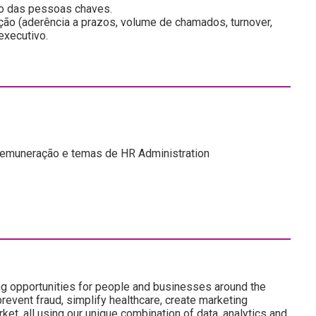
ão das pessoas chaves.
ação (aderência a prazos, volume de chamados, turnover,
executivo.
remuneração e temas de HR Administration
ng opportunities for people and businesses around the
revent fraud, simplify healthcare, create marketing
ket, all using our unique combination of data, analytics and