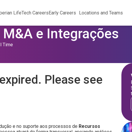
perian Life
Tech Careers
Early Careers
Locations and Teams
| M&A e Integrações
ll Time
expired. Please see
ndução e no suporte aos processos de
Recursos
 pessoa atuará de forma transversal, apoiando análises,