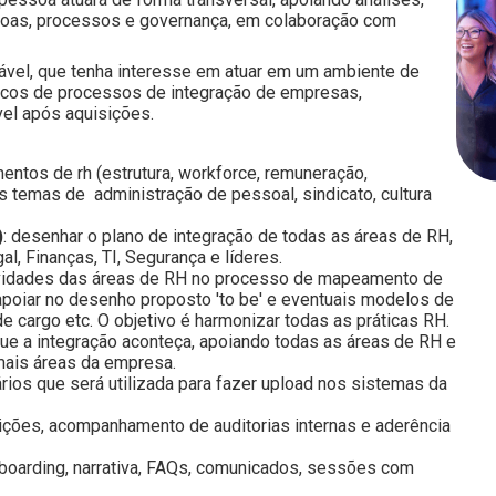
soas, processos e governança, em colaboração com
tável, que tenha interesse em atuar em um ambiente de
picos de processos de integração de empresas,
vel após aquisições.
entos de rh (estrutura, workforce, remuneração,
s temas de administração de pessoal, sindicato, cultura
)
: desenhar o plano de integração de todas as áreas de RH,
, Finanças, TI, Segurança e líderes.
vidades das áreas de RH no processo de mapeamento de
apoiar no desenho proposto 'to be' e eventuais modelos de
e cargo etc. O objetivo é harmonizar todas as práticas RH.
 que a integração aconteça, apoiando todas as áreas de RH e
mais áreas da empresa.
rios que será utilizada para fazer upload nos sistemas da
ições, acompanhamento de auditorias internas e aderência
onboarding, narrativa, FAQs, comunicados, sessões com