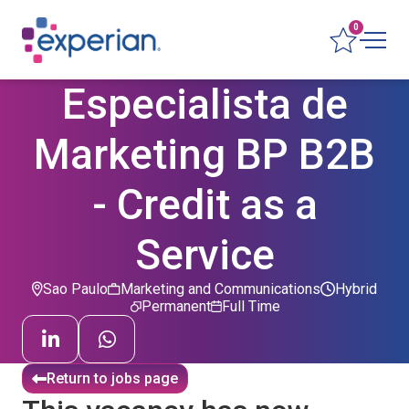
0
Especialista de
Marketing BP B2B
- Credit as a
Service
Sao Paulo
Marketing and Communications
Hybrid
Permanent
Full Time
Return to jobs page