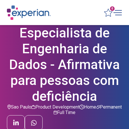
0
Especialista de
Engenharia de
Dados - Afirmativa
para pessoas com
deficiência
Sao Paulo
Product Development
Home
Permanent
Full Time