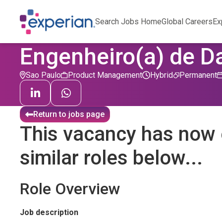
Search Jobs Home
Global Careers
Ex
Engenheiro(a) de D
Sao Paulo
Product Management
Hybrid
Permanent
Return to jobs page
This vacancy has now 
similar roles below...
Role Overview
Job description