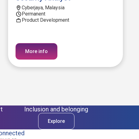
Cyberjaya, Malaysia
Permanent
Product Development
More info
t
Inclusion and belonging
Explore
onnected