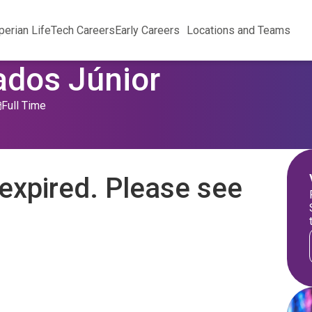
perian Life
Tech Careers
Early Careers
Locations and Teams
ados Júnior
Full Time
expired. Please see