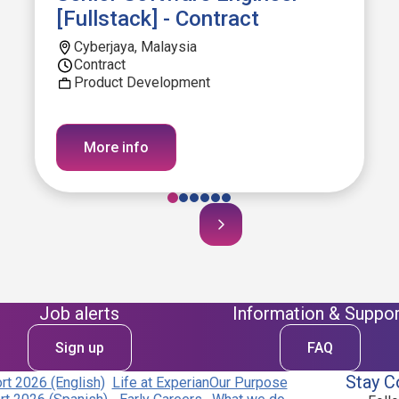
[Fullstack] - Contract
Cyberjaya, Malaysia
Contract
Product Development
More info
Job alerts
Information & Suppor
Sign up
FAQ
Stay C
t 2026 (English)
Life at Experian
Our Purpose