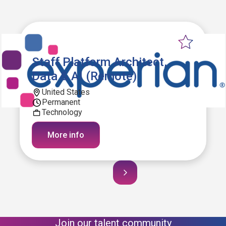
Staff Platform Architect,
Data & AI (Remote)
United States
Permanent
Technology
More info
Join our talent community