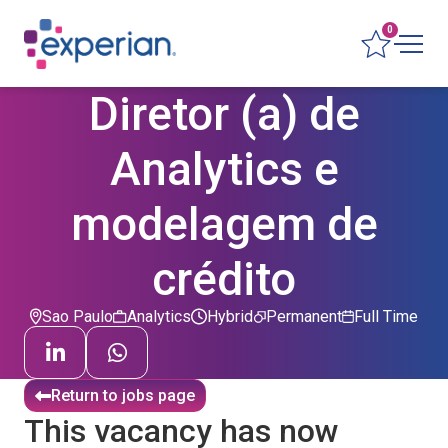
0
Diretor (a) de
Analytics e
modelagem de
crédito
Sao Paulo
Analytics
Hybrid
Permanent
Full Time
Return to jobs page
This vacancy has now