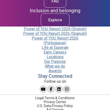
FAQ
Inclusion and belonging
Explore
Power of YOU Report 2026 (English)
Power of YOU Report 2026 (Spanish)
Power of YOU Report 2026
(Portuguese)
Life at Experian
Early Careers
Locations
Our Purpose
What we do
Awards
Stay Connected
Follow us on
Legal Terms & Conditions
Privacy Center
U.S. Data Privacy Policy
Ad Choices