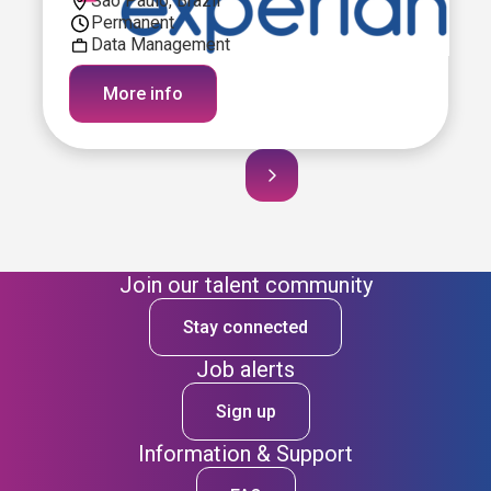
São Paulo, Brazil
Permanent
Data Management
More info
Join our talent community
Stay connected
Job alerts
Sign up
Information & Support