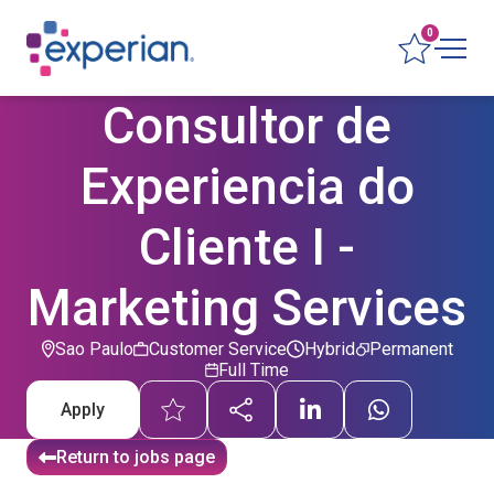
0
Consultor de
Experiencia do
Cliente I -
Marketing Services
Sao Paulo
Customer Service
Hybrid
Permanent
Full Time
Apply
Return to jobs page