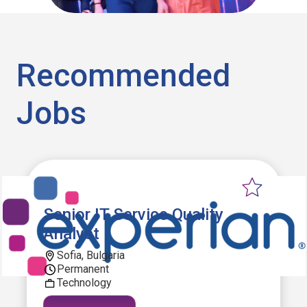
Recommended
Jobs
Senior IT Service Quality
Analyst
Sofia, Bulgaria
Permanent
Technology