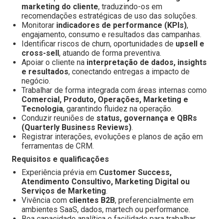
marketing do cliente
, traduzindo-os em
recomendações estratégicas de uso das soluções.
Monitorar
indicadores de performance (KPIs)
,
engajamento, consumo e resultados das campanhas.
Identificar riscos de churn, oportunidades de
upsell e
cross-sell
, atuando de forma preventiva.
Apoiar o cliente na
interpretação de dados, insights
e resultados
, conectando entregas a impacto de
negócio.
Trabalhar de forma integrada com áreas internas como
Comercial, Produto, Operações, Marketing e
Tecnologia
, garantindo fluidez na operação.
Conduzir reuniões de
status, governança e QBRs
(Quarterly Business Reviews)
.
Registrar interações, evoluções e planos de ação em
ferramentas de CRM.
Requisitos e qualificações
Experiência prévia em
Customer Success,
Atendimento Consultivo, Marketing Digital ou
Serviços de Marketing
.
Vivência com
clientes B2B
, preferencialmente em
ambientes SaaS, dados, martech ou performance.
Boa capacidade analítica e facilidade para trabalhar