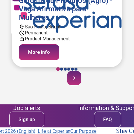
Gerente de Produtos (Agro) -
Vaga Afirmativa para
Mulheres
São Paulo, Brazil
Permanent
Product Management
More info
Job alerts
Information & Suppor
Sign up
FAQ
Stay C
t 2026 (English)
Life at Experian
Our Purpose