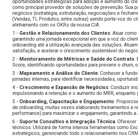
oportunidades estratégicas para adoção e aumento do cr
como principal provedor de soluções de prevenção. Sua par
negócios (estratégia, estruturação, negociações e fechame
(Vendas, TI, Produtos, entre outras) sendo porta-voz do 
alinhamento com os OKRs da nossa CIA.
1 -
Gestão e Relacionamento dos Clientes
: Atuar como
garantindo uma jornada excepcional em que a voz do clien
onboarding até a utilização avançada das soluções. Atuam
satisfação, e acelerar o crescimento sustentável do negóc
2 -
Monitoramento de Métricas e Saúde do Contrato
:
Score, identificando oportunidades para prevenir o churn, 
3 -
Mapeamento e Análise do Cliente
: Conhecer a fundo
jornadas internas, para identificar necessidades, oportuni
4 -
Crescimento e Expansão de Negócios
: Conduzir in
impulsionando a retenção e o aumento do MRR, enquanto 
5 -
Onboarding, Capacitação e Engajamento
: Proporci
de onboarding, muitas vezes elaborando treinamentos e 
performance) para maximizar o engajamento, garantindo a 
6 -
Suporte Consultivo e Integração Técnica
: Oferecer
técnicos. Utilizará de forma intensa ferramentas como Exc
estratégicos, gerenciando todo o relacionamento nos CRM