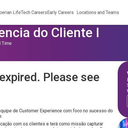
perian Life
Tech Careers
Early Careers
Locations and Teams
encia do Cliente I
l Time
expired. Please see
a equipe de Customer Experience com foco no sucesso do
e.
icação com os clientes e terá como missão capturar