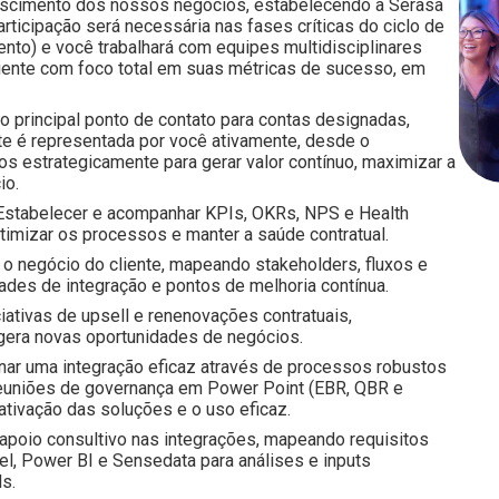
escimento dos nossos negócios, estabelecendo a Serasa
ticipação será necessária nas fases críticas do ciclo de
nto) e você trabalhará com equipes multidisciplinares
cliente com foco total em suas métricas de sucesso, em
 o principal ponto de contato para contas designadas,
te é representada por você ativamente, desde o
os estrategicamente para gerar valor contínuo, maximizar a
io.
 Estabelecer e acompanhar KPIs, OKRs, NPS e Health
otimizar os processos e manter a saúde contratual.
 o negócio do cliente, mapeando stakeholders, fluxos e
dades de integração e pontos de melhoria contínua.
iciativas de upsell e renenovações contratuais,
gera novas oportunidades de negócios.
onar uma integração eficaz através de processos robustos
reuniões de governança em Power Point (EBR, QBR e
ativação das soluções e o uso eficaz.
 apoio consultivo nas integrações, mapeando requisitos
el, Power BI e Sensedata para análises e inputs
s.