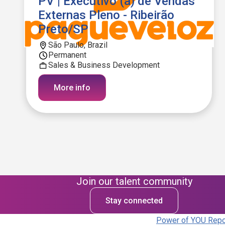
PV | Executivo (a) de Vendas
Externas Pleno - Ribeirão
Preto/SP
São Paulo, Brazil
Permanent
Sales & Business Development
More info
Join our talent community
Stay connected
Power of YOU Repor