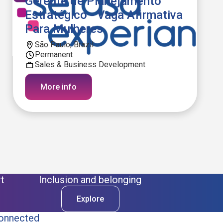
Gerente de Planejamento
Estratégico - Vaga Afirmativa
Para Mulheres
São Paulo, Brazil
Permanent
Sales & Business Development
More info
t
Inclusion and belonging
Explore
onnected