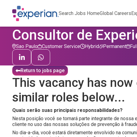
Search Jobs Home
Global Careers
Ex
Consultor de Experi
Sao Paulo
Customer Service
Hybrid
Permanent
Ful
Return to jobs page
This vacancy has now 
similar roles below...
Quais serão suas principais responsabilidades?
Nesta posição você se tornará parte integrante de noss
cliente no uso das nossas soluções de prevenção à fraud
No dia-a-dia, você estará diretamente envolvido na comun