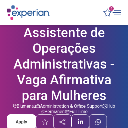
0
Assistente de
Operações
Administrativas -
Vaga Afirmativa
para Mulheres
Blumenau
Administration & Office Support
Hub
Permanent
Full Time
Apply