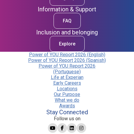
Information & Support
FAQ
Inclusion and belonging
Explore
Power of YOU Report 2026 (English)
Power of YOU Report 2026 (Spanish)
Power of YOU Report 2026
(Portuguese)
Life at Experian
Early Careers
Locations
Our Purpose
What we do
Awards
Stay Connected
Follow us on