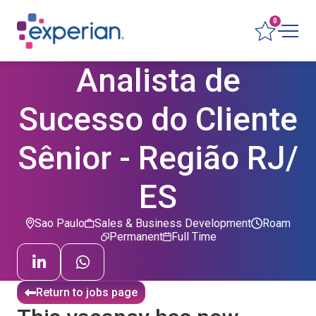
0
Analista de
Sucesso do Cliente
Sênior - Região RJ/
ES
Sao Paulo
Sales & Business Development
Roam
Permanent
Full Time
Return to jobs page