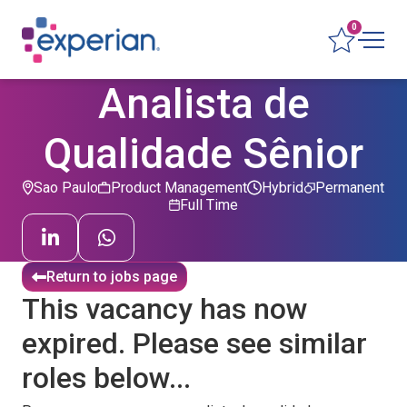
0
Analista de
Qualidade Sênior
Sao Paulo
Product Management
Hybrid
Permanent
Full Time
Return to jobs page
This vacancy has now
expired. Please see similar
roles below...