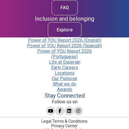
FAQ
Inclusion and belonging
Explore
Power of YOU Report 2026 (English)
Power of YOU Report 2026 (Spanish)
Power of YOU Report 2026
(Portuguese)
Life at Experian
Early Careers
Locations
Our Purpose
What we do
Awards
Stay Connected
Follow us on
Legal Terms & Conditions
Privacy Center