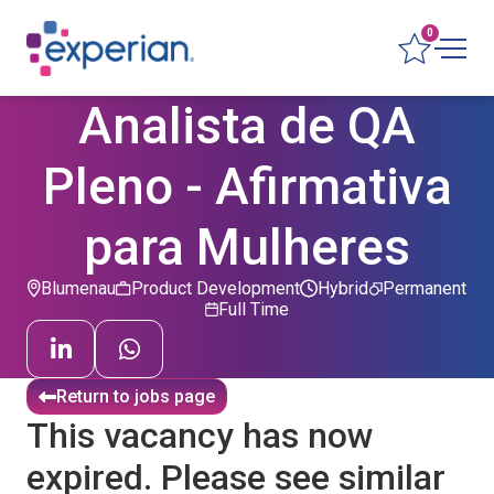
0
Analista de QA
Pleno - Afirmativa
para Mulheres
Blumenau
Product Development
Hybrid
Permanent
Full Time
Return to jobs page
This vacancy has now
expired. Please see similar