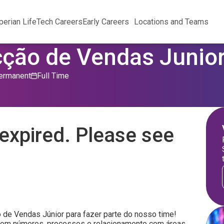
perian Life
Tech Careers
Early Careers
Locations and Teams
cção de Vendas Junio
ermanent
Full Time
expired. Please see
de Vendas Júnior para fazer parte do nosso time!
ar com números, processos e relacionamento com áreas