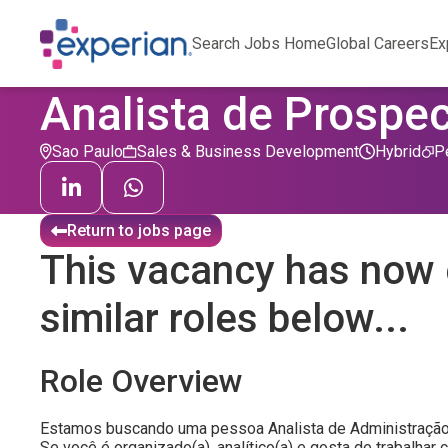
Search Jobs Home
Global Careers
Ex
Analista de Prospe
Sao Paulo
Sales & Business Development
Hybrid
P
Return to jobs page
This vacancy has now 
similar roles below...
Role Overview
Estamos buscando uma pessoa Analista de Administração 
Se você é organizado(a), analítico(a) e gosta de trabalh