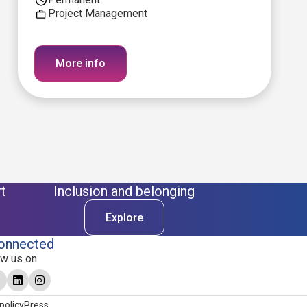
Project Management
More info
t
Inclusion and belonging
Explore
onnected
ow us on
policy
Press