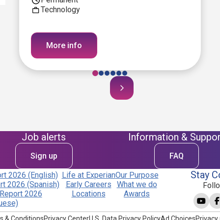
Technology
More info
Job alerts
Information & Suppor
Sign up
FAQ
Stay C
t 2026 (English)
Life at Experian
Our Purpose
t 2026 (Spanish)
Early Careers
What we do
Foll
Report 2026
Locations
Awards
uese)
s & Conditions
Privacy Center
U.S. Data Privacy Policy
Ad Choices
Privacy 