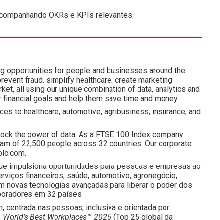
e acompanhando OKRs e KPIs relevantes.
ng opportunities for people and businesses around the
revent fraud, simplify healthcare, create marketing
ket, all using our unique combination of data, analytics and
ir financial goals and help them save time and money.
ces to healthcare, automotive, agribusiness, insurance, and
lock the power of data. As a FTSE 100 Index company
am of 22,500 people across 32 countries. Our corporate
plc.com.
que impulsiona oportunidades para pessoas e empresas ao
iços financeiros, saúde, automotivo, agronegócio,
m novas tecnologias avançadas para liberar o poder dos
boradores em 32 países.
n, centrada nas pessoas, inclusiva e orientada por
o
World’s Best Workplaces™ 2025
(Top 25 global da