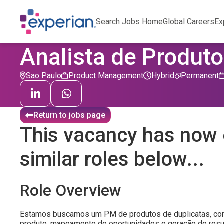
Search Jobs Home
Global Careers
Ex
Analista de Produto
Sao Paulo
Product Management
Hybrid
Permanent
Return to jobs page
This vacancy has now 
similar roles below...
Role Overview
Estamos buscamos um PM de produtos de duplicatas, com e
produto, mapeamento de oportunidades e geração de resul