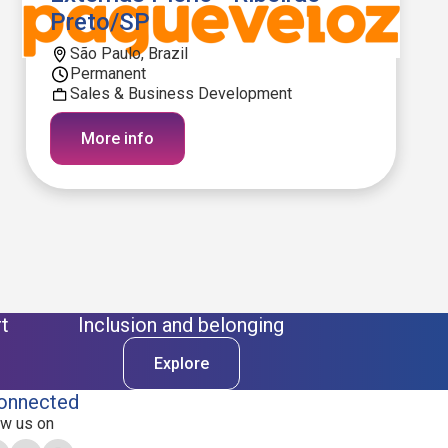
Preto/SP
São Paulo, Brazil
Permanent
Sales & Business Development
More info
t
Inclusion and belonging
Explore
onnected
ow us on