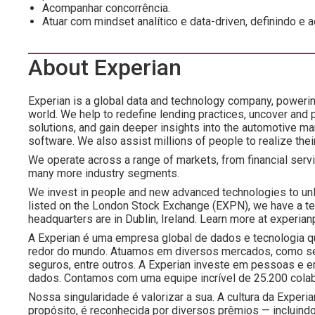
Acompanhar concorrência.
Atuar com mindset analítico e data-driven, definindo 
About Experian
Experian is a global data and technology company, poweri
world. We help to redefine lending practices, uncover and p
solutions, and gain deeper insights into the automotive mar
software. We also assist millions of people to realize the
We operate across a range of markets, from financial servi
many more industry segments.
We invest in people and new advanced technologies to un
listed on the London Stock Exchange (EXPN), we have a te
headquarters are in Dublin, Ireland. Learn more at experian
A Experian é uma empresa global de dados e tecnologia 
redor do mundo. Atuamos em diversos mercados, como serv
seguros, entre outros. A Experian investe em pessoas e e
dados. Contamos com uma equipe incrível de 25.200 cola
Nossa singularidade é valorizar a sua. A cultura da Experia
propósito, é reconhecida por diversos prêmios — incluind