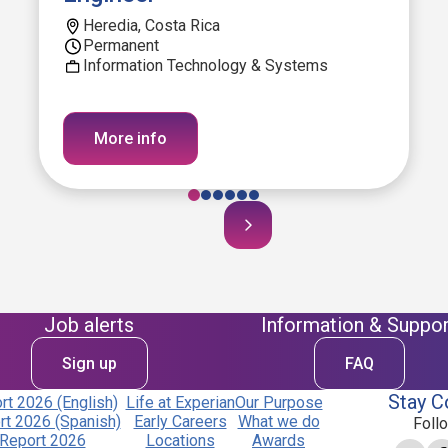
Heredia, Costa Rica
Permanent
Information Technology & Systems
More info
Job alerts
Information & Suppor
Sign up
FAQ
Stay C
t 2026 (English)
Life at Experian
Our Purpose
t 2026 (Spanish)
Early Careers
What we do
Foll
Report 2026
Locations
Awards