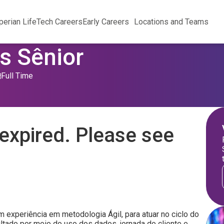
perian Life
Tech Careers
Early Careers
Locations and Teams
s Sênior
Full Time
expired. Please see
xperiência em metodologia Ágil, para atuar no ciclo do
tado por meio do uso dos dados, jornada do cliente e