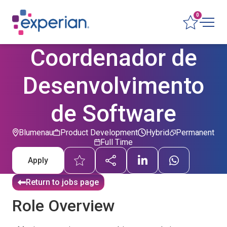
0
Coordenador de
Desenvolvimento
de Software
Blumenau
Product Development
Hybrid
Permanent
Full Time
Apply
Return to jobs page
Role Overview