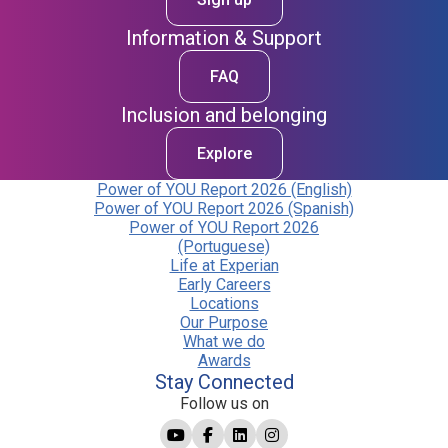
Information & Support
FAQ
Inclusion and belonging
Explore
Power of YOU Report 2026 (English)
Power of YOU Report 2026 (Spanish)
Power of YOU Report 2026
(Portuguese)
Life at Experian
Early Careers
Locations
Our Purpose
What we do
Awards
Stay Connected
Follow us on