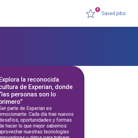
0
Saved jobs
Explora la reconocida
cultura de Experian, donde
“las personas son lo
primero”
Ser parte de Experian es
emocionante. Cada día trae nuevos
desafíos, oportunidades y formas
de hacer lo que mejor sabemos:
aprovechar nuestras tecnologías
innovadoras y datos para trabajar