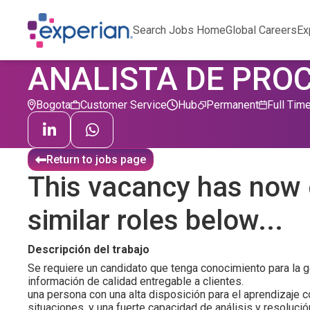
Search Jobs Home
Global Careers
Ex
ANALISTA DE PRO
Bogota
Customer Service
Hub
Permanent
Full Tim
Return to jobs page
This vacancy has now 
similar roles below...
Descripción del trabajo
Se requiere un candidato que tenga conocimiento para la 
información de calidad entregable a clientes.
una persona con una alta disposición para el aprendizaje c
situaciones, y una fuerte capacidad de análisis y resoluci