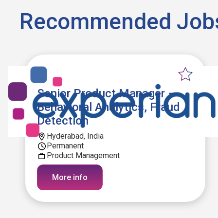
Recommended Job
Senior Product Manager –
Behavioral Analytics, Fraud
Detection
Hyderabad, India
Permanent
Product Management
More info