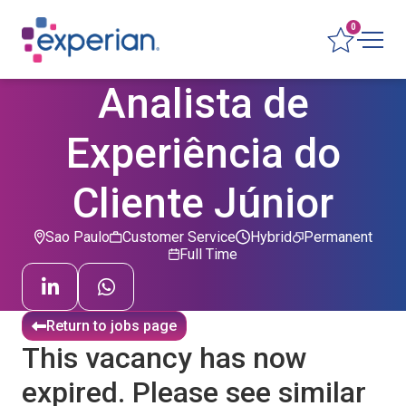
0
Analista de
Experiência do
Cliente Júnior
Sao Paulo
Customer Service
Hybrid
Permanent
Full Time
Return to jobs page
This vacancy has now
expired. Please see similar