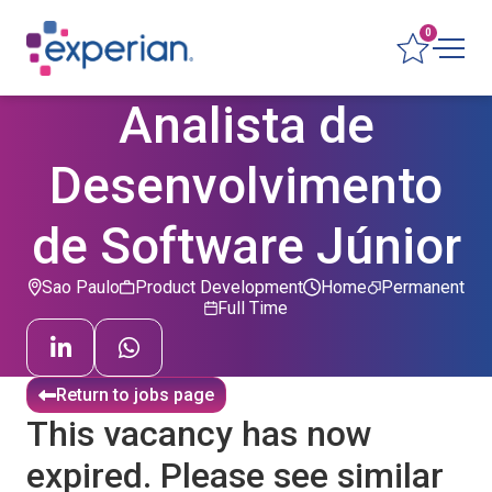
0
Analista de
Desenvolvimento
de Software Júnior
Sao Paulo
Product Development
Home
Permanent
Full Time
Return to jobs page
This vacancy has now
expired. Please see similar