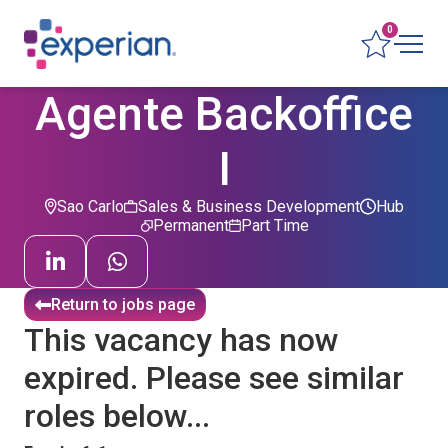
0
Agente Backoffice
I
Sao Carlo
Sales & Business Development
Hub
Permanent
Part Time
Return to jobs page
This vacancy has now
expired. Please see similar
roles below...