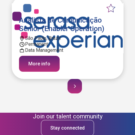
Analista de Comunicação
Sênior (Enabler Operation)
São Paulo, Brazil
Permanent
Data Management
More info
Join our talent community
Stay connected