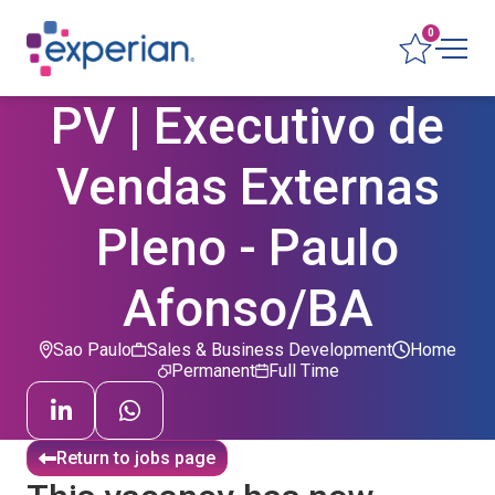
0
PV | Executivo de
Vendas Externas
Pleno - Paulo
Afonso/BA
Sao Paulo
Sales & Business Development
Home
Permanent
Full Time
Return to jobs page