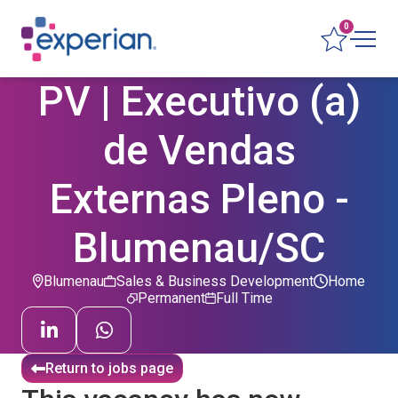
0
PV | Executivo (a)
de Vendas
Externas Pleno -
Blumenau/SC
Blumenau
Sales & Business Development
Home
Permanent
Full Time
Return to jobs page