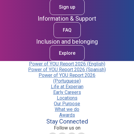
Sign up
Information & Support
FAQ
Inclusion and belonging
Explore
Power of YOU Report 2026 (English)
Power of YOU Report 2026 (Spanish)
Power of YOU Report 2026
(Portuguese)
Life at Experian
Early Careers
Locations
Our Purpose
What we do
Awards
Stay Connected
Follow us on