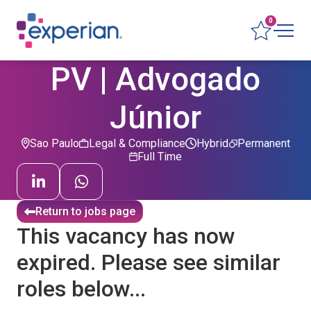
0
PV | Advogado
Júnior
Sao Paulo
Legal & Compliance
Hybrid
Permanent
Full Time
Return to jobs page
This vacancy has now
expired. Please see similar
roles below...