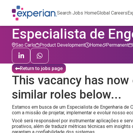
Search Jobs Home
Global Careers
Ex
Especialista de Eng
Sao Carlo
Product Development
Home
Permanent
Return to jobs page
This vacancy has now 
similar roles below...
Estamos em busca de um Especialista de Engenharia de Ob
com a missão de projetar, implementar e evoluir nosso e
Você será responsável por instrumentar aplicações e serv
proativos, além de traduzir métricas técnicas em insight
garantam a confiabilidade dos sistemas.