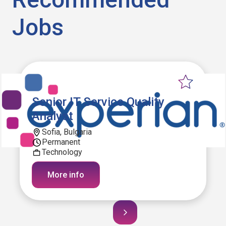
Jobs
Senior IT Service Quality
Analyst
Sofia, Bulgaria
Permanent
Technology
More info