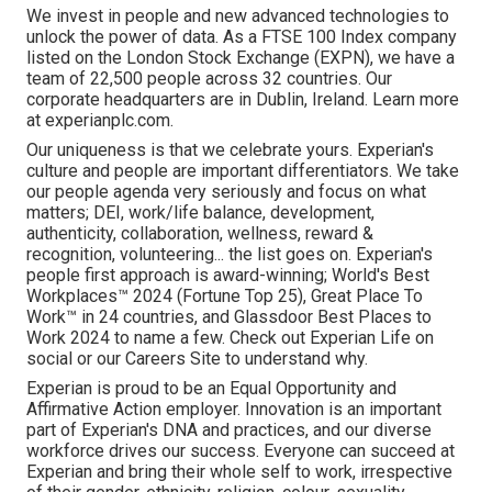
We invest in people and new advanced technologies to
unlock the power of data. As a FTSE 100 Index company
listed on the London Stock Exchange (EXPN), we have a
team of 22,500 people across 32 countries. Our
corporate headquarters are in Dublin, Ireland. Learn more
at experianplc.com.
Our uniqueness is that we celebrate yours. Experian's
culture and people are important differentiators. We take
our people agenda very seriously and focus on what
matters; DEI, work/life balance, development,
authenticity, collaboration, wellness, reward &
recognition, volunteering... the list goes on. Experian's
people first approach is award-winning; World's Best
Workplaces™ 2024 (Fortune Top 25), Great Place To
Work™ in 24 countries, and Glassdoor Best Places to
Work 2024 to name a few. Check out Experian Life on
social or our Careers Site to understand why.
Experian is proud to be an Equal Opportunity and
Affirmative Action employer. Innovation is an important
part of Experian's DNA and practices, and our diverse
workforce drives our success. Everyone can succeed at
Experian and bring their whole self to work, irrespective