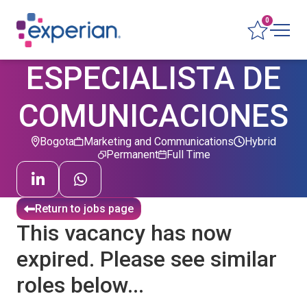
0
ESPECIALISTA DE
COMUNICACIONES
Bogota
Marketing and Communications
Hybrid
Permanent
Full Time
Return to jobs page
This vacancy has now
expired. Please see similar
roles below...