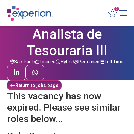
0
Analista de
Tesouraria III
Sao Paulo
Finance
Hybrid
Permanent
Full Time
Return to jobs page
This vacancy has now
expired. Please see similar
roles below...