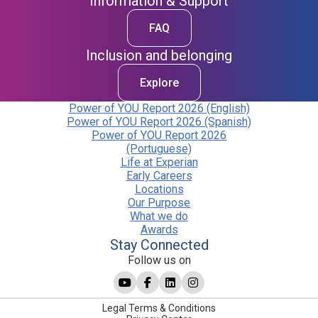
Information & Support
FAQ
Inclusion and belonging
Explore
Power of YOU Report 2026 (English)
Power of YOU Report 2026 (Spanish)
Power of YOU Report 2026
(Portuguese)
Life at Experian
Early Careers
Locations
Our Purpose
What we do
Awards
Stay Connected
Follow us on
Legal Terms & Conditions