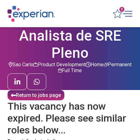
0
Analista de SRE
Pleno
Sao Carlo
Product Development
Home
Permanent
Full Time
Return to jobs page
This vacancy has now
expired. Please see similar
roles below...