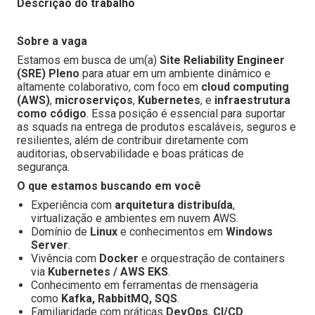
Descrição do trabalho
Sobre a vaga
Estamos em busca de um(a)
Site Reliability Engineer
(SRE) Pleno
para atuar em um ambiente dinâmico e
altamente colaborativo, com foco em
cloud computing
(AWS)
,
microserviços
,
Kubernetes
, e
infraestrutura
como código
. Essa posição é essencial para suportar
as squads na entrega de produtos escaláveis, seguros e
resilientes, além de contribuir diretamente com
auditorias, observabilidade e boas práticas de
segurança.
O que estamos buscando em você
Experiência com
arquitetura distribuída
,
virtualização e ambientes em nuvem AWS.
Domínio de
Linux
e conhecimentos em
Windows
Server
.
Vivência com
Docker
e orquestração de containers
via
Kubernetes / AWS EKS
.
Conhecimento em ferramentas de mensageria
como
Kafka, RabbitMQ, SQS
.
Familiaridade com práticas
DevOps
,
CI/CD