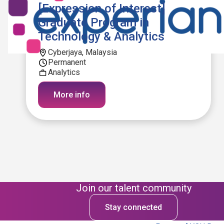
[Expression of Interest]
Graduate Program in
Technology & Analytics
Cyberjaya, Malaysia
Permanent
Analytics
More info
Join our talent community
Stay connected