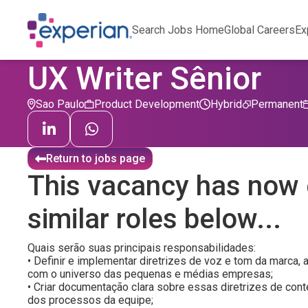
Search Jobs Home
Global Careers
Ex
UX Writer Sênior
Sao Paulo
Product Development
Hybrid
Permanent
Return to jobs page
This vacancy has now 
similar roles below...
Quais serão suas principais responsabilidades:
• Definir e implementar diretrizes de voz e tom da marca
com o universo das pequenas e médias empresas;
• Criar documentação clara sobre essas diretrizes de cont
dos processos da equipe;