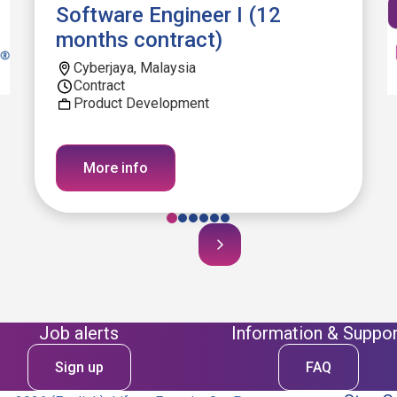
Software Engineer I (12
months contract)
Cyberjaya, Malaysia
Contract
Product Development
More info
Job alerts
Information & Suppor
Sign up
FAQ