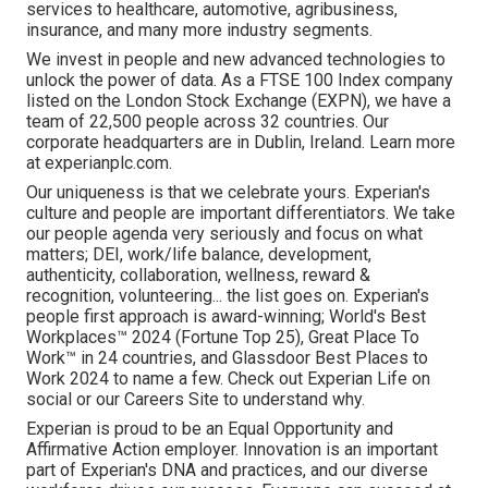
services to healthcare, automotive, agribusiness,
insurance, and many more industry segments.
We invest in people and new advanced technologies to
unlock the power of data. As a FTSE 100 Index company
listed on the London Stock Exchange (EXPN), we have a
team of 22,500 people across 32 countries. Our
corporate headquarters are in Dublin, Ireland. Learn more
at experianplc.com.
Our uniqueness is that we celebrate yours. Experian's
culture and people are important differentiators. We take
our people agenda very seriously and focus on what
matters; DEI, work/life balance, development,
authenticity, collaboration, wellness, reward &
recognition, volunteering... the list goes on. Experian's
people first approach is award-winning; World's Best
Workplaces™ 2024 (Fortune Top 25), Great Place To
Work™ in 24 countries, and Glassdoor Best Places to
Work 2024 to name a few. Check out Experian Life on
social or our Careers Site to understand why.
Experian is proud to be an Equal Opportunity and
Affirmative Action employer. Innovation is an important
part of Experian's DNA and practices, and our diverse