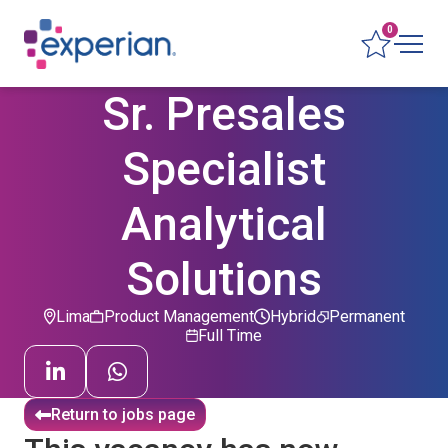
0
Sr. Presales
Specialist
Analytical
Solutions
Lima
Product Management
Hybrid
Permanent
Full Time
Return to jobs page