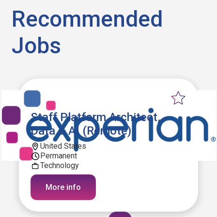
Recommended
Jobs
Staff Platform Architect,
Data & AI (Remote)
United States
Permanent
Technology
More info