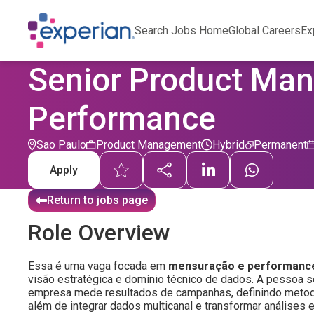
Search Jobs Home
Global Careers
Ex
Senior Product Man
Performance
Sao Paulo
Product Management
Hybrid
Permanent
Apply
Return to jobs page
Role Overview
Essa é uma vaga focada em
mensuração e performance
visão estratégica e domínio técnico de dados. A pessoa se
empresa mede resultados de campanhas, definindo metodo
além de integrar dados multicanal e transformar análises 