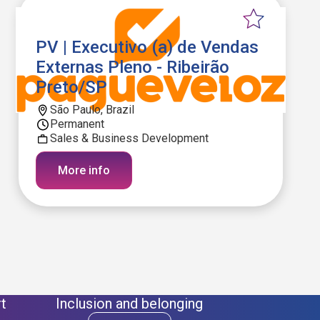
PV | Executivo (a) de Vendas
Externas Pleno - Ribeirão
Preto/SP
São Paulo, Brazil
Permanent
Sales & Business Development
More info
t
Inclusion and belonging