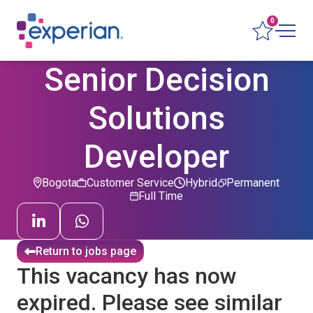
0
Senior Decision
Solutions
Developer
Bogota
Customer Service
Hybrid
Permanent
Full Time
Return to jobs page
This vacancy has now
expired. Please see similar