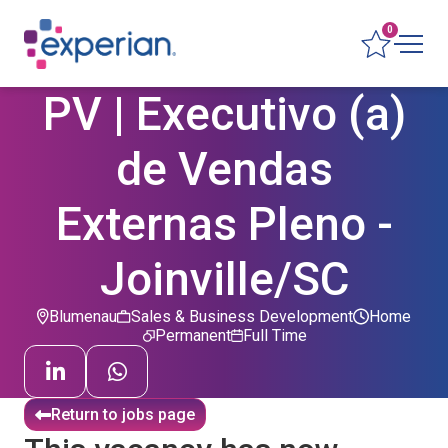
0
PV | Executivo (a)
de Vendas
Externas Pleno -
Joinville/SC
Blumenau
Sales & Business Development
Home
Permanent
Full Time
Return to jobs page