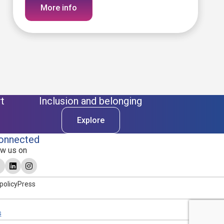
More info
t
Inclusion and belonging
Explore
onnected
ow us on
policy
Press
s