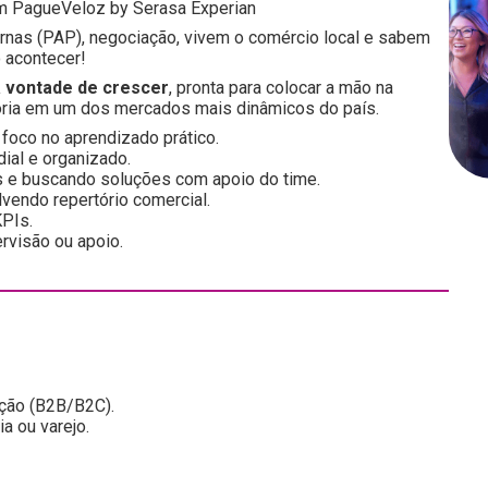
om PagueVeloz by Serasa Experian
nas (PAP), negociação, vivem o comércio local e sabem
o acontecer!
a vontade de crescer
, pronta para colocar a mão na
tória em um dos mercados mais dinâmicos do país.
 foco no aprendizado prático.
ial e organizado.
s e buscando soluções com apoio do time.
vendo repertório comercial.
PIs.
rvisão ou apoio.
cção (B2B/B2C).
a ou varejo.