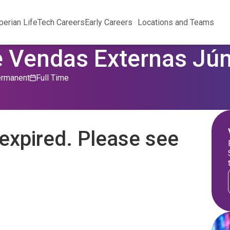
perian Life
Tech Careers
Early Careers
Locations and Teams
e Vendas Externas Jún
rmanent
Full Time
expired. Please see