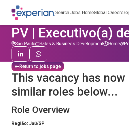
Search Jobs Home
Global Careers
Ex
PV | Executivo(a) d
Sao Paulo
Sales & Business Development
Home
Pe
Return to jobs page
This vacancy has now 
similar roles below...
Role Overview
Região: Jaú/SP