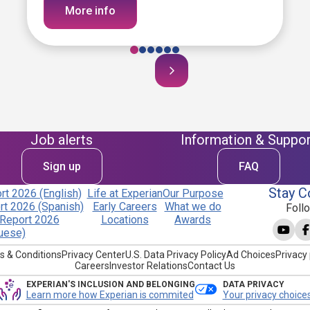
More info
Job alerts
Information & Suppor
Sign up
FAQ
Stay C
t 2026 (English)
Life at Experian
Our Purpose
t 2026 (Spanish)
Early Careers
What we do
Foll
Report 2026
Locations
Awards
uese)
s & Conditions
Privacy Center
U.S. Data Privacy Policy
Ad Choices
Privacy 
Careers
Investor Relations
Contact Us
EXPERIAN'S INCLUSION AND BELONGING
DATA PRIVACY
Learn more how Experian is commited
Your privacy choice