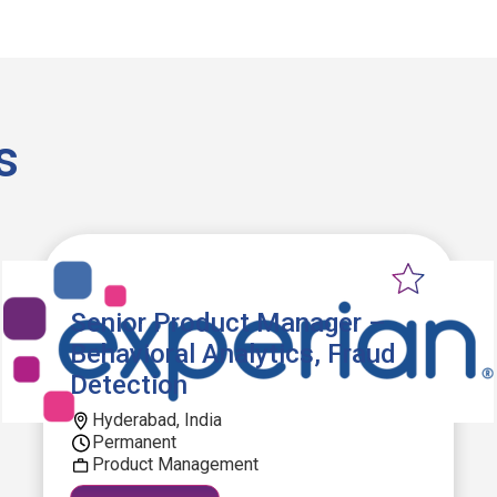
s
Senior Product Manager –
Behavioral Analytics, Fraud
Detection
Hyderabad, India
Permanent
Product Management