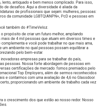
, lento, antiquado e bem menos complicado. Para isso,
 de desafios. Aqui a diversidade é aliada da
idaturas de profissionais que sejam: mulheres, pessoas:
membros da comunidade LGBTQIANPN+, PcD e pessoas em
e você também do #TimeVeloz.
o propósito de criar um futuro melhor, ampliando
 mais de 4 mil pessoas que atuam em diversos times e
e complementa e você pode trabalhar no que mais ama,
 e um ambiente no qual pessoas possam equilibrar a
prezando pelo bem-estar.
inovadoras empresas para se trabalhar do país,
nossas pessoas. Nossa forte abordagem de pessoas em
iversas certificações de mercado: fomos premiados pelo
nternacional Top Employers, além de sermos reconhecidos
is e contarmos com uma avaliação de 4,6 no Glassdoor.
certo, proporcionando um ambiente de trabalho cada vez
ra o crescimento dos que estão ao nosso redor. Nosso
ções.