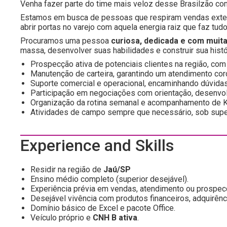
Venha fazer parte do time mais veloz desse Brasilzão c
Estamos em busca de pessoas que respiram vendas exter
abrir portas no varejo com aquela energia raiz que faz tud
Procuramos uma pessoa
curiosa, dedicada e com muit
massa, desenvolver suas habilidades e construir sua his
Prospecção ativa de potenciais clientes na região, com
Manutenção de carteira, garantindo um atendimento cord
Suporte comercial e operacional, encaminhando dúvida
Participação em negociações com orientação, desenvol
Organização da rotina semanal e acompanhamento de K
Atividades de campo sempre que necessário, sob supe
Experience and Skills
Residir na região de
Jaú/SP
Ensino médio completo (superior desejável).
Experiência prévia em vendas, atendimento ou prospe
Desejável vivência com produtos financeiros, adquirênci
Domínio básico de Excel e pacote Office.
Veículo próprio e
CNH B ativa
.