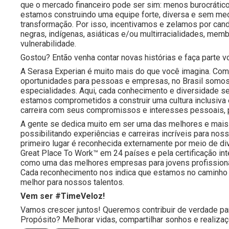
que o mercado financeiro pode ser sim: menos burocrático
estamos construindo uma equipe forte, diversa e sem medo
transformação. Por isso, incentivamos e zelamos por cand
negras, indígenas, asiáticas e/ou multirracialidades, 
vulnerabilidade.
Gostou? Então venha contar novas histórias e faça part
A Serasa Experian é muito mais do que você imagina. Com 
oportunidades para pessoas e empresas, no Brasil somos
especialidades. Aqui, cada conhecimento e diversidade s
estamos comprometidos a construir uma cultura inclusiva
carreira com seus compromissos e interesses pessoais, 
A gente se dedica muito em ser uma das melhores e mais 
possibilitando experiências e carreiras incríveis para 
primeiro lugar é reconhecida externamente por meio de d
Great Place To Work™ em 24 países e pela certificação i
como uma das melhores empresas para jovens profissiona
Cada reconhecimento nos indica que estamos no caminho 
melhor para nossos talentos.
Vem ser #TimeVeloz!
Vamos crescer juntos! Queremos contribuir de verdade pa
Propósito? Melhorar vidas, compartilhar sonhos e realiza