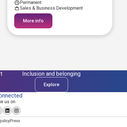
Permanent
Sales & Business Development
More info
t
Inclusion and belonging
Explore
onnected
ow us on
policy
Press