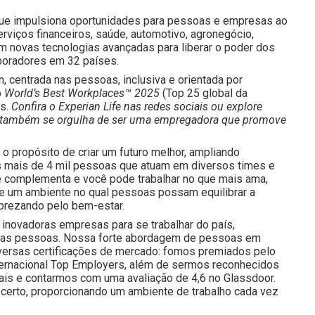
que impulsiona oportunidades para pessoas e empresas ao
iços financeiros, saúde, automotivo, agronegócio,
m novas tecnologias avançadas para liberar o poder dos
boradores em 32 países.
n, centrada nas pessoas, inclusiva e orientada por
o
World’s Best Workplaces™ 2025
(Top 25 global da
os.
Confira o Experian Life nas redes sociais ou explore
ian também se orgulha de ser uma empregadora que promove
o propósito de criar um futuro melhor, ampliando
 mais de 4 mil pessoas que atuam em diversos times e
e complementa e você pode trabalhar no que mais ama,
 e um ambiente no qual pessoas possam equilibrar a
prezando pelo bem-estar.
inovadoras empresas para se trabalhar do país,
nossas pessoas. Nossa forte abordagem de pessoas em
iversas certificações de mercado: fomos premiados pelo
nternacional Top Employers, além de sermos reconhecidos
is e contarmos com uma avaliação de 4,6 no Glassdoor.
certo, proporcionando um ambiente de trabalho cada vez