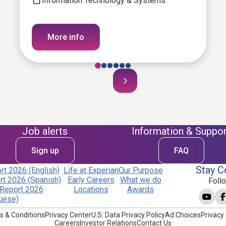
Information Technology & Systems
More info
Job alerts
Information & Suppor
Sign up
FAQ
Stay C
t 2026 (English)
Life at Experian
Our Purpose
t 2026 (Spanish)
Early Careers
What we do
Foll
Report 2026
Locations
Awards
uese)
s & Conditions
Privacy Center
U.S. Data Privacy Policy
Ad Choices
Privacy 
Careers
Investor Relations
Contact Us