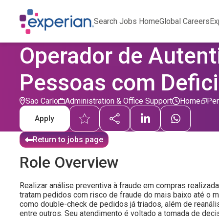
Search Jobs Home
Global Careers
Ex
Operador de Autenti
Pessoas com Defici
Sao Carlo
Administration & Office Support
Home
Pe
Apply
Return to jobs page
Role Overview
Realizar análise preventiva à fraude em compras realizadas
tratam pedidos com risco de fraude do mais baixo até o 
como double-check de pedidos já triados, além de reanális
entre outros. Seu atendimento é voltado a tomada de deci