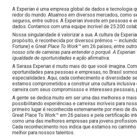
A Experian é uma empresa global de dados e tecnologia 
redor do mundo. Atuamos em diversos mercados, como serv
seguros, entre outros. A Experian investe em pessoas e e
dados. Contamos com uma equipe incrível de 25.200 cola
Nossa singularidade é valorizar a sua. A cultura da Experia
propósito, é reconhecida por diversos prêmios — incluind
Fortune) e
Great Place To Work™
em 26 países, entre outr
nosso site de carreiras para entender o porquê. A Exper
igualdade de oportunidades e ação afirmativa.
A Serasa Experian é muito mais do que você imagina. Com 
oportunidades para pessoas e empresas, no Brasil somos
especialidades. Aqui, cada conhecimento e diversidade s
estamos comprometidos a construir uma cultura inclusiva
carreira com seus compromissos e interesses pessoais, 
A gente se dedica muito em ser uma das melhores e mais 
possibilitando experiências e carreiras incríveis para 
primeiro lugar é reconhecida externamente por meio de d
Great Place To Work™ em 26 países e pela certificação i
como uma das melhores empresas para jovens profissiona
Cada reconhecimento nos indica que estamos no caminho 
melhor para nossos talentos.