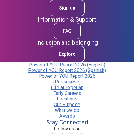
Sign up
Information & Support
FAQ
Inclusion and belonging
Explore
Power of YOU Report 2026 (English)
Power of YOU Report 2026 (Spanish)
Power of YOU Report 2026
(Portuguese)
Life at Experian
Early Careers
Locations
Our Purpose
What we do
Awards
Stay Connected
Follow us on