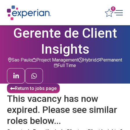
0
Gerente de Client
Insights
Sao Paulo
Project Management
Hybrid
Permanent
Full Time
Return to jobs page
This vacancy has now
expired. Please see similar
roles below...