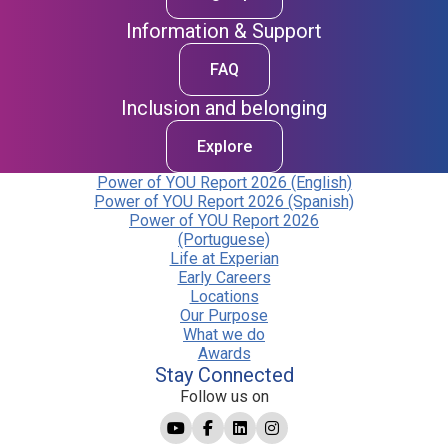
Information & Support
FAQ
Inclusion and belonging
Explore
Power of YOU Report 2026 (English)
Power of YOU Report 2026 (Spanish)
Power of YOU Report 2026
(Portuguese)
Life at Experian
Early Careers
Locations
Our Purpose
What we do
Awards
Stay Connected
Follow us on