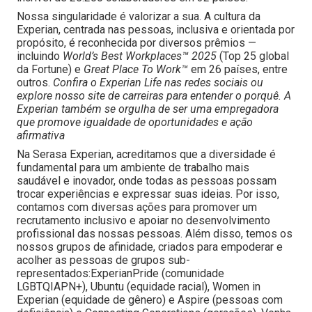
Nossa singularidade é valorizar a sua. A cultura da
Experian, centrada nas pessoas, inclusiva e orientada por
propósito, é reconhecida por diversos prêmios —
incluindo
World’s Best Workplaces™ 2025
(Top 25 global
da Fortune) e
Great Place To Work™
em 26 países, entre
outros.
Confira o Experian Life nas redes sociais ou
explore nosso site de carreiras para entender o porquê. A
Experian também se orgulha de ser uma empregadora
que promove igualdade de oportunidades e ação
afirmativa
Na Serasa Experian, acreditamos que a diversidade é
fundamental para um ambiente de trabalho mais
saudável e inovador, onde todas as pessoas possam
trocar experiências e expressar suas ideias. Por isso,
contamos com diversas ações para promover um
recrutamento inclusivo e apoiar no desenvolvimento
profissional das nossas pessoas. Além disso, temos os
nossos grupos de afinidade, criados para empoderar e
acolher as pessoas de grupos sub-
representados:ExperianPride (comunidade
LGBTQIAPN+), Ubuntu (equidade racial), Women in
Experian (equidade de gênero) e Aspire (pessoas com