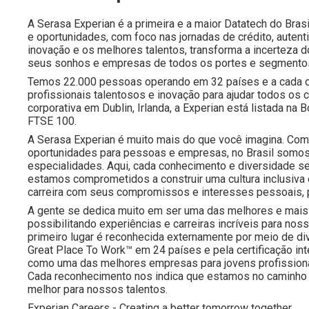
A Serasa Experian é a primeira e a maior Datatech do Brasi
e oportunidades, com foco nas jornadas de crédito, autent
inovação e os melhores talentos, transforma a incerteza 
seus sonhos e empresas de todos os portes e segmento
Temos 22.000 pessoas operando em 32 países e a cada d
profissionais talentosos e inovação para ajudar todos os
corporativa em Dublin, Irlanda, a Experian está listada n
FTSE 100.
A Serasa Experian é muito mais do que você imagina. Com 
oportunidades para pessoas e empresas, no Brasil somos
especialidades. Aqui, cada conhecimento e diversidade s
estamos comprometidos a construir uma cultura inclusiva
carreira com seus compromissos e interesses pessoais, 
A gente se dedica muito em ser uma das melhores e mais 
possibilitando experiências e carreiras incríveis para 
primeiro lugar é reconhecida externamente por meio de d
Great Place To Work™ em 24 países e pela certificação i
como uma das melhores empresas para jovens profissiona
Cada reconhecimento nos indica que estamos no caminho 
melhor para nossos talentos.
Experian Careers - Creating a better tomorrow together