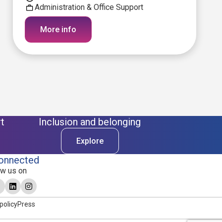
Administration & Office Support
More info
t
Inclusion and belonging
Explore
onnected
ow us on
policy
Press