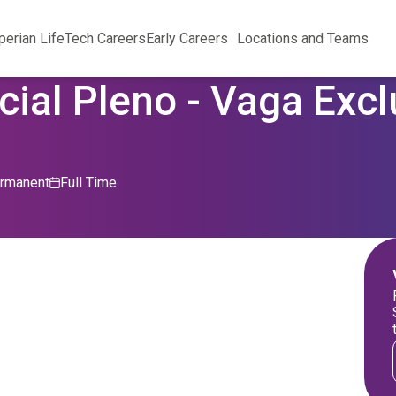
perian Life
Tech Careers
Early Careers
Locations and Teams
ial Pleno - Vaga Exc
rmanent
Full Time