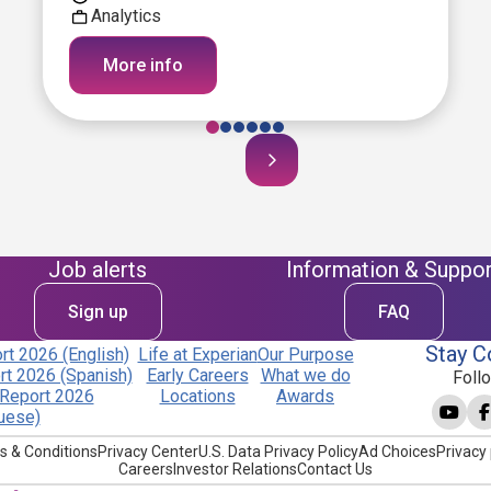
Analytics
More info
Job alerts
Information & Suppor
Sign up
FAQ
Stay C
t 2026 (English)
Life at Experian
Our Purpose
t 2026 (Spanish)
Early Careers
What we do
Foll
Report 2026
Locations
Awards
uese)
s & Conditions
Privacy Center
U.S. Data Privacy Policy
Ad Choices
Privacy 
Careers
Investor Relations
Contact Us