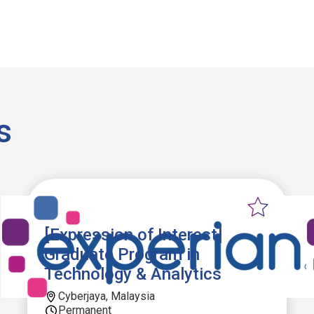
s
[Expression of Interest]
Graduate Program in
Technology & Analytics
Cyberjaya, Malaysia
Permanent