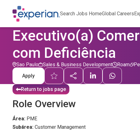
Search Jobs Home
Global Careers
Ex
Executivo(a) Comerc
com Deficiência
Sao Paulo
Sales & Business Development
Roam
Pe
Apply
Return to jobs page
Role Overview
Área:
PME
Subárea:
Customer Management