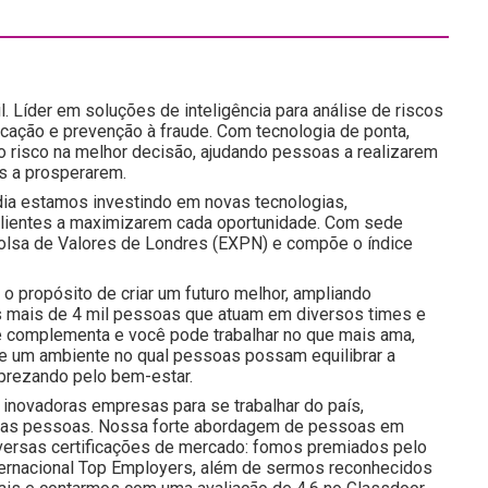
l. Líder em soluções de inteligência para análise de riscos
icação e prevenção à fraude. Com tecnologia de ponta,
do risco na melhor decisão, ajudando pessoas a realizarem
s a prosperarem.
ia estamos investindo em novas tecnologias,
 clientes a maximizarem cada oportunidade. Com sede
a Bolsa de Valores de Londres (EXPN) e compõe o índice
o propósito de criar um futuro melhor, ampliando
 mais de 4 mil pessoas que atuam em diversos times e
e complementa e você pode trabalhar no que mais ama,
 e um ambiente no qual pessoas possam equilibrar a
prezando pelo bem-estar.
inovadoras empresas para se trabalhar do país,
nossas pessoas. Nossa forte abordagem de pessoas em
iversas certificações de mercado: fomos premiados pelo
nternacional Top Employers, além de sermos reconhecidos