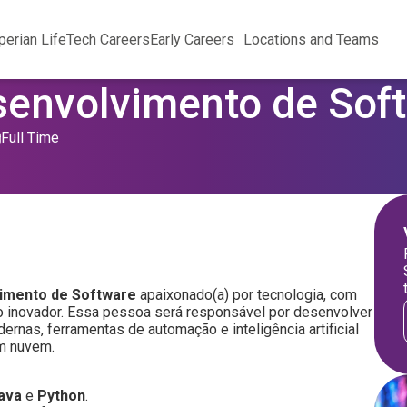
perian Life
Tech Careers
Early Careers
Locations and Teams
senvolvimento de Soft
Full Time
vimento de Software
apaixonado(a) por tecnologia, com
ito inovador. Essa pessoa será responsável por desenvolver
ernas, ferramentas de automação e inteligência artificial
m nuvem.
ava
e
Python
.