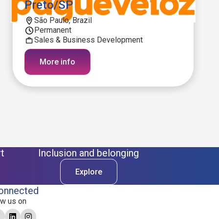
Preto/SP
São Paulo, Brazil
Permanent
Sales & Business Development
More info
t
Inclusion and belonging
Explore
onnected
ow us on