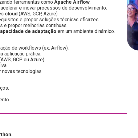
ilizando ferramentas como
Apache Airflow
.
 acelerar e inovar processos de desenvolvimento.
tes
cloud
(AWS, GCP, Azure).
equisitos e propor soluções técnicas eficazes.
s e propor melhorias contínuas.
apacidade de adaptação
em um ambiente dinâmico.
ação de workflows (ex: Airflow).
a aplicação prática.
(AWS, GCP ou Azure).
iva.
r novas tecnologias.
ços.
ento.
ython
.