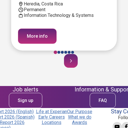
Heredia, Costa Rica
Permanent
Information Technology & Systems
More info
Job alerts
Information & Suppor
Sign up
FAQ
Stay C
t 2026 (English)
Life at Experian
Our Purpose
t 2026 (Spanish)
Early Careers
What we do
Foll
Report 2026
Locations
Awards
uese)