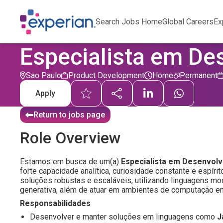
Search Jobs Home
Global Careers
Ex
Especialista em De
Sao Paulo
Product Development
Home
Permanent
Apply
Return to jobs page
Role Overview
Estamos em busca de um(a)
Especialista em Desenvol
forte capacidade analítica, curiosidade constante e espír
soluções robustas e escaláveis, utilizando linguagens mod
generativa, além de atuar em ambientes de computação e
Responsabilidades
Desenvolver e manter soluções em linguagens como
J