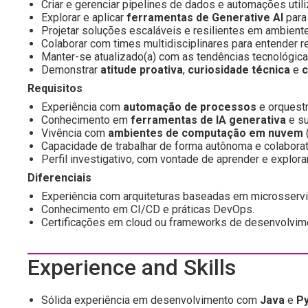
Criar e gerenciar pipelines de dados e automações ut
Explorar e aplicar
ferramentas de Generative AI
para
Projetar soluções escaláveis e resilientes em ambien
Colaborar com times multidisciplinares para entender r
Manter-se atualizado(a) com as tendências tecnológica
Demonstrar
atitude proativa
,
curiosidade técnica
e
c
Requisitos
Experiência com
automação de processos
e orquestr
Conhecimento em
ferramentas de IA generativa
e su
Vivência com
ambientes de computação em nuvem
Capacidade de trabalhar de forma autônoma e colaborat
Perfil investigativo, com vontade de aprender e explora
Diferenciais
Experiência com arquiteturas baseadas em microsservi
Conhecimento em CI/CD e práticas DevOps.
Certificações em cloud ou frameworks de desenvolvim
Experience and Skills
Sólida experiência em desenvolvimento com
Java
e
P