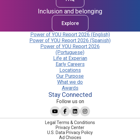
Inclusion and belonging
Explore
Power of YOU Report 2026 (English)
Power of YOU Report 2026 (Spanish)
Power of YOU Report 2026
(Portuguese)
Life at Experian
Early Careers
Locations
Our Purpose
What we do
Awards
Stay Connected
Follow us on
Legal Terms & Conditions
Privacy Center
U.S. Data Privacy Policy
Ad Choices