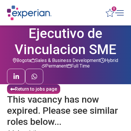
0
Ejecutivo de
Vinculacion SME
Bogota
Sales & Business Development
Hybrid
Permanent
Full Time
Return to jobs page
This vacancy has now
expired. Please see similar
roles below...