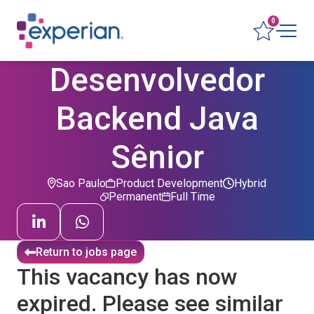
0
Desenvolvedor
Backend Java
Sênior
Sao Paulo
Product Development
Hybrid
Permanent
Full Time
Return to jobs page
This vacancy has now
expired. Please see similar