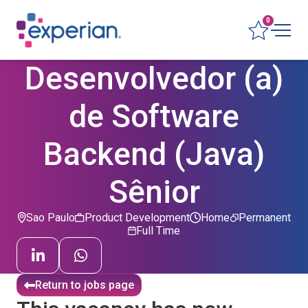
0
Desenvolvedor (a)
de Software
Backend (Java)
Sênior
Sao Paulo
Product Development
Home
Permanent
Full Time
Return to jobs page