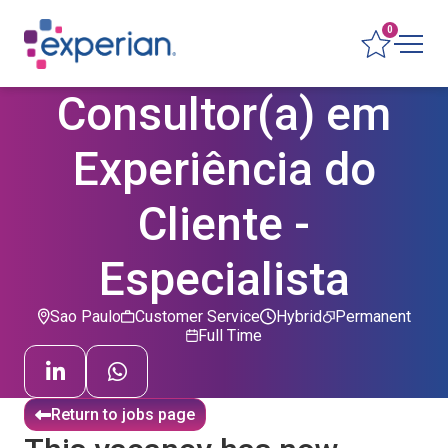
0
Consultor(a) em
Experiência do
Cliente -
Especialista
Sao Paulo
Customer Service
Hybrid
Permanent
Full Time
Return to jobs page