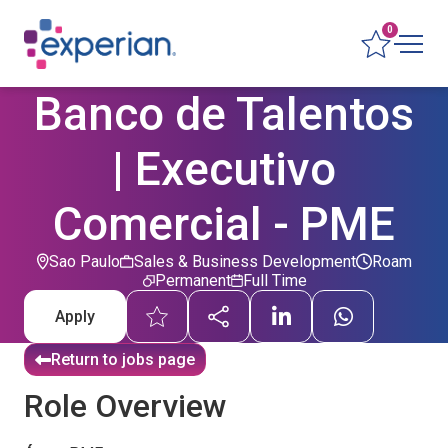
0
Banco de Talentos
| Executivo
Comercial - PME
Sao Paulo
Sales & Business Development
Roam
Permanent
Full Time
Apply
Return to jobs page
Role Overview