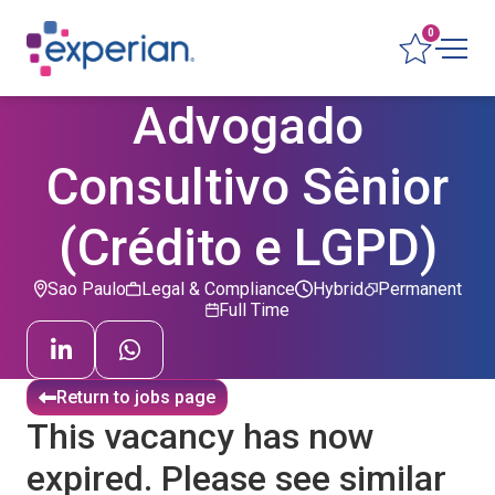
0
Advogado
Consultivo Sênior
(Crédito e LGPD)
Sao Paulo
Legal & Compliance
Hybrid
Permanent
Full Time
Return to jobs page
This vacancy has now
expired. Please see similar